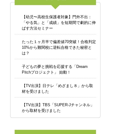
【幼児〜高校生保護者対象】門外不出：
「やる気」と「成績」を短期間で劇的に伸
ばす方法セミナー
たった１ヶ月半で偏差値70突破！合格判定
10%から難関校に逆転合格できた秘密と
は？
子どもの夢と挑戦を応援する「Dream
Pitchプロジェクト」 始動！
【TV出演】日テレ「めざまし８」から取
材を受けました
【TV出演】TBS「SUPER-Jチャンネル」
から取材を受けました