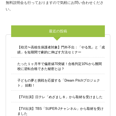
無料説明会も行っておりますので気軽にお問い合わせくださ
い。
最近の投稿
【幼児〜高校生保護者対象】門外不出：「やる気」と「成
績」を短期間で劇的に伸ばす方法セミナー
たった１ヶ月半で偏差値70突破！合格判定10%から難関
校に逆転合格できた秘密とは？
子どもの夢と挑戦を応援する「Dream Pitchプロジェク
ト」 始動！
【TV出演】日テレ「めざまし８」から取材を受けました
【TV出演】TBS「SUPER-Jチャンネル」から取材を受け
ました